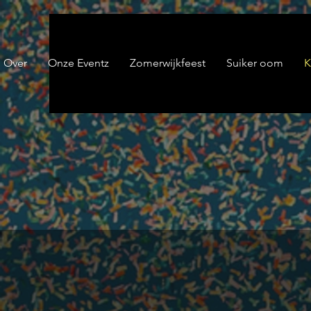
Over
Onze Eventz
Zomerwijkfeest
Suiker oom
K