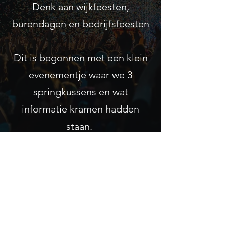
Denk aan wijkfeesten,
burendagen en bedrijfsfeesten
Dit is begonnen met een klein
evenementje waar we 3
springkussens en wat
informatie kramen hadden
staan.
Maar na jarenlange ervaring
zijn wij steeds meer gegroeid
en worden wij elk jaar weer
groter,